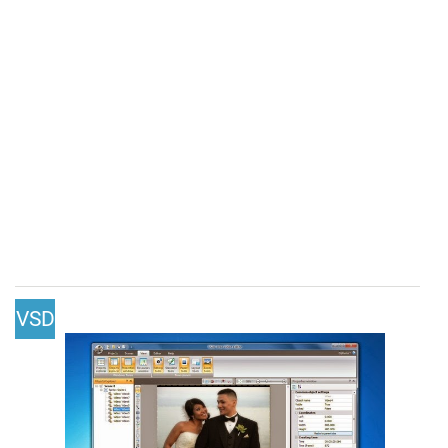
VSD
C
Fre
e